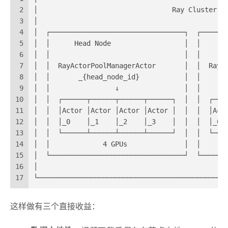
2
│                                 Ray Cluster  
3
│                                              
4
│  ┌─────────────────────────────────┐  ┌──────
5
│  │      Head Node                  │  │      
6
│  │                                 │  │      
7
│  │  RayActorPoolManagerActor       │  │  RayA
8
│  │       _{head_node_id}           │  │      
9
│  │                ↓                │  │      
10
│  │  ┌──────┬──────┬──────┬──────┐  │  │  ┌───
11
│  │  │Actor │Actor │Actor │Actor │  │  │  │Act
12
│  │  │_0    │_1    │_2    │_3    │  │  │  │_0 
13
│  │  └──────┴──────┴──────┴──────┘  │  │  └───
14
│  │             4 GPUs              │  │      
15
│  └─────────────────────────────────┘  └──────
16
│                                              
17
└──────────────────────────────────────────────
这样做有三个直接收益：