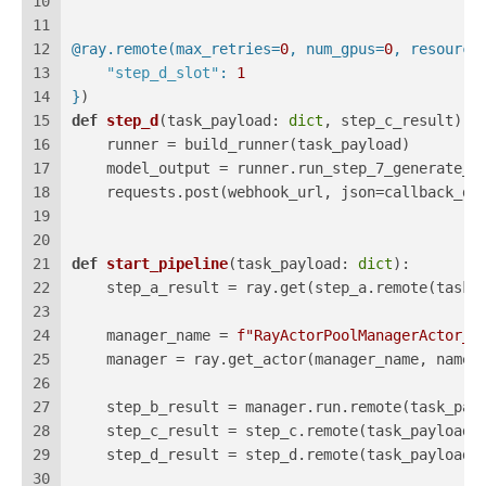
10
11
12
@ray.remote(
max_retries=
0
, num_gpus=
0
, resource
13
"step_d_slot"
: 
1
14
}
)
15
def
step_d
(
task_payload: 
dict
, step_c_result
):
16
    runner = build_runner(task_payload)
17
    model_output = runner.run_step_7_generate_a
18
    requests.post(webhook_url, json=callback_da
19
20
21
def
start_pipeline
(
task_payload: 
dict
):
22
    step_a_result = ray.get(step_a.remote(task_
23
24
    manager_name = 
f"RayActorPoolManagerActor_
{
25
    manager = ray.get_actor(manager_name, names
26
27
    step_b_result = manager.run.remote(task_pay
28
    step_c_result = step_c.remote(task_payload,
29
    step_d_result = step_d.remote(task_payload,
30