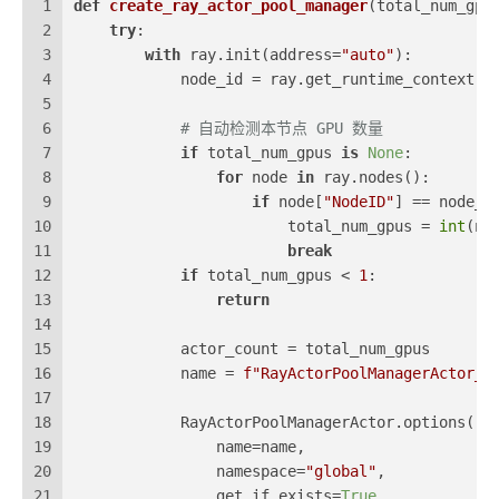
1
def
create_ray_actor_pool_manager
(
total_num_gpu
2
try
:
3
with
 ray.init(address=
"auto"
):
4
            node_id = ray.get_runtime_context()
5
6
# 自动检测本节点 GPU 数量
7
if
 total_num_gpus 
is
None
:
8
for
 node 
in
 ray.nodes():
9
if
 node[
"NodeID"
] == node_i
10
                        total_num_gpus = 
int
(no
11
break
12
if
 total_num_gpus < 
1
:
13
return
14
15
            actor_count = total_num_gpus
16
            name = 
f"RayActorPoolManagerActor_
{
17
18
            RayActorPoolManagerActor.options(
19
                name=name,
20
                namespace=
"global"
,
21
                get_if_exists=
True
,