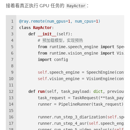
接着看真正执行 GPU 任务的
RayActor
：
1
@ray.remote(
num_gpus=
1
, num_cpus=
1
)
2
class
RayActor
:
3
def
__init__
(
self
):
4
# 预加载模型，实现预热
5
from
 runtime.speech_engine 
import
 Speec
6
from
 runtime.vision_engine 
import
 Visio
7
import
 config
8
9
self
.speech_engine = SpeechEngine(confi
10
self
.vision_engine = VisionEngine(confi
11
12
def
run
(
self, task_payload: 
dict
, previous_
13
        task_request = TaskRequest(**task_paylo
14
        runner = PipelineRunner(task_request)
15
16
        runner.run_step_3_diarization(
self
.spee
17
        runner.run_step_4_asr(
self
.speech_engin
18
        runner.run_step_5_video_analysis(
self
.v