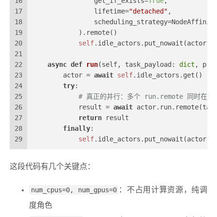
16
                get_if_exists=
True
,
17
                lifetime=
"detached"
,
18
                scheduling_strategy=NodeAffinit
19
            ).remote()
20
self
.idle_actors.put_nowait(actor)
21
22
async
def
run
(
self, task_payload: 
dict
, pre
23
        actor = 
await
self
.idle_actors.get()  
#
24
try
:
25
# 真正的并行：多个 run.remote 同时在不
26
            result = 
await
 actor.run.remote(tas
27
return
 result
28
finally
:
29
self
.idle_actors.put_nowait(actor) 
这段代码有几个关键点：
num_cpus=0, num_gpus=0
：不占用计算资源，纯调
度角色