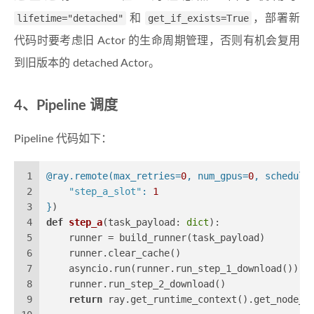
lifetime="detached"
和
get_if_exists=True
，部署新
代码时要考虑旧 Actor 的生命周期管理，否则有机会复用
到旧版本的 detached Actor。
4、Pipeline 调度
Pipeline 代码如下：
1
@ray.remote(
max_retries=
0
, num_gpus=
0
, scheduli
2
"step_a_slot"
: 
1
3
}
)
4
def
step_a
(
task_payload: 
dict
):
5
    runner = build_runner(task_payload)
6
    runner.clear_cache()
7
    asyncio.run(runner.run_step_1_download())
8
    runner.run_step_2_download()
9
return
 ray.get_runtime_context().get_node_i