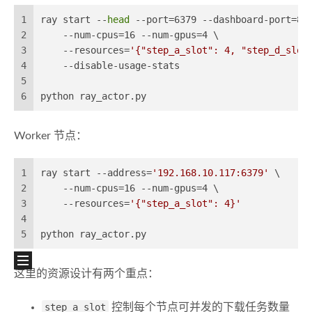
1
ray start --
head
 --port=6379 --dashboard-port=82
2
    --num-cpus=16 --num-gpus=4 \
3
    --resources=
'{"step_a_slot": 4, "step_d_slot
4
    --disable-usage-stats
5
6
python ray_actor.py
Worker 节点：
1
ray start --address=
'192.168.10.117:6379'
 \
2
    --num-cpus=16 --num-gpus=4 \
3
    --resources=
'{"step_a_slot": 4}'
4
5
python ray_actor.py
这里的资源设计有两个重点：
step_a_slot
控制每个节点可并发的下载任务数量