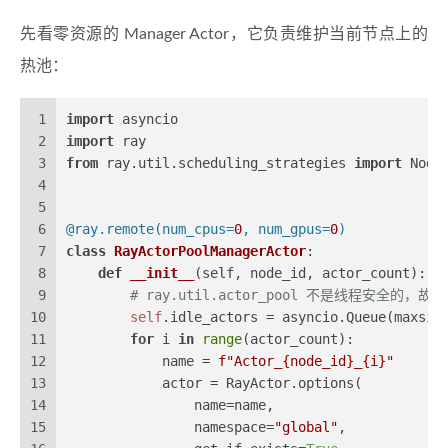
先看零资源的 Manager Actor，它负责维护当前节点上的
热池：
1
import
 asyncio
2
import
 ray
3
from
 ray.util.scheduling_strategies 
import
 Node
4
5
6
@ray.remote(
num_cpus=
0
, num_gpus=
0
)
7
class
RayActorPoolManagerActor
:
8
def
__init__
(
self, node_id, actor_count
):
9
# ray.util.actor_pool 不是线程安全的，故使用
10
self
.idle_actors = asyncio.Queue(maxsiz
11
for
 i 
in
range
(actor_count):
12
            name = 
f"Actor_
{node_id}
_
{i}
"
13
            actor = RayActor.options(
14
                name=name,
15
                namespace=
"global"
,