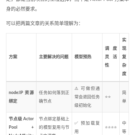
身的必然要求。
可以把两篇文章的关系简单理解为：
实
调度
现
方案
主要解决的问题
模型预热
灵活
复
性
杂
度
⚠️ 可做但通
node:IP 资源
任务如何落到正
简
常会退回任务
⭐⭐
绑定
确节点
单
级初始化
节点级 Actor
节点绑定基础上
✅ 预加载复
中
Pool +
的模型复用与节
⭐⭐⭐⭐
用
等