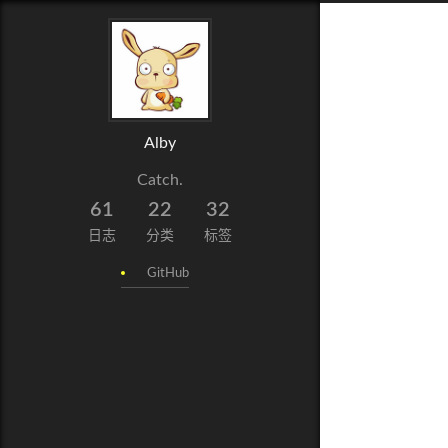
Alby
Catch.
61
22
32
日志
分类
标签
GitHub