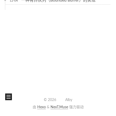
一种有界队列（Bounded Buffer）的实现
12-04
©
2026
Alby
由
Hexo
&
NexT.Muse
强力驱动